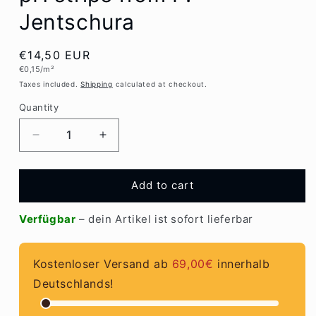
modal
Jentschura
Regular
€14,50 EUR
Unit
€0,15/m²
price
price
Taxes included.
Shipping
calculated at checkout.
Quantity
Quantity
Decrease
Increase
quantity
quantity
for
for
pH
pH
Add to cart
strips
strips
from
from
Verfügbar
– dein Artikel ist sofort lieferbar
P.
P.
Jentschura
Jentschura
Kostenloser Versand ab
69,00€
innerhalb
Deutschlands!