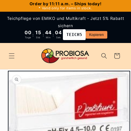
Skip to
Order by 11:11 a.m. – Ships today!
* Valid only for items in stock.
content
Teichpflege von EMIKO und Multikraft - Jetzt 5% Rabatt
sichern
00
15
44
04
:
:
:
TEICH5
Kopieren
Tage
Std
Min
Sek
Cart
Skip to
product
information