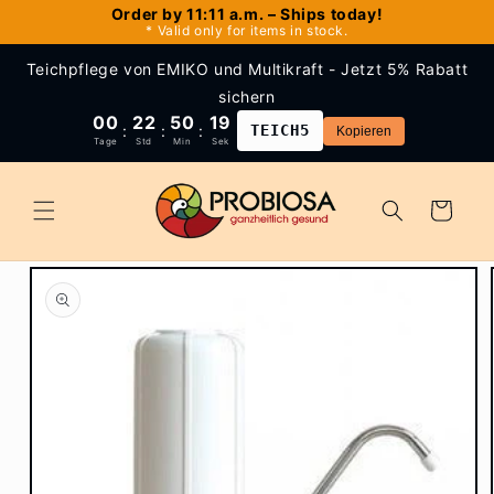
Skip to
Order by 11:11 a.m. – Ships today!
* Valid only for items in stock.
content
Teichpflege von EMIKO und Multikraft - Jetzt 5% Rabatt
sichern
00
22
50
19
:
:
:
TEICH5
Kopieren
Tage
Std
Min
Sek
Cart
Skip to
product
information